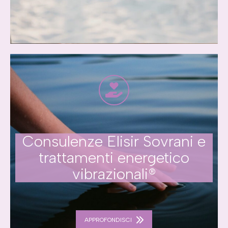
Consulenze Elisir Sovrani e
trattamenti energetico
vibrazionali®
APPROFONDISCI