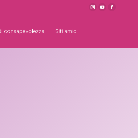
Instagram
YouTube
Facebook
page
page
page
opens
opens
opens
di consapevolezza
Siti amici
in
in
in
new
new
new
window
window
window