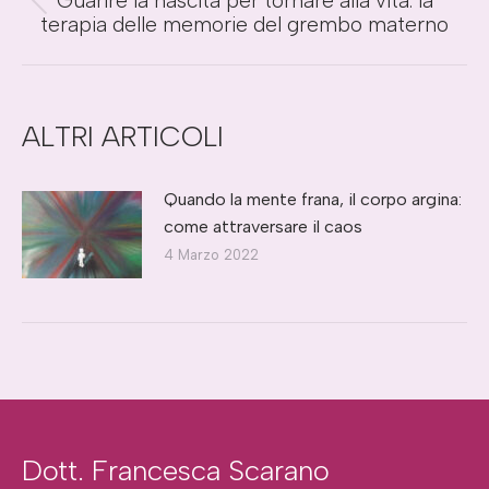
Guarire la nascita per tornare alla vita: la
i
Post
terapia delle memorie del grembo materno
precedente:
post
ALTRI ARTICOLI
Quando la mente frana, il corpo argina:
come attraversare il caos
4 Marzo 2022
Dott. Francesca Scarano