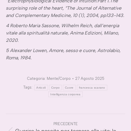
“Electrophysiological Evidence of Intuition:Part 1.The
surprising role of the heart, “The Journal of Alternative
and Complementary Medicine, 10 (1), 2004, pp133-143.
4 Roberto Maria Sassone, Wilhelm Reich, dall’energia
vitale alla spiritualità naturale, Anima Edizioni, Milano,
2020.
5 Alexander Lowen, Amore, sesso e cuore, Astrolabio,
Roma, 1984.
Categoria:
Mente/Corpo
27 Agosto 2025
Tags:
Articoli
Corpo
Cuore
francesca scarano
Intelligenza corporea
Naviga
PRECEDENTE
tra