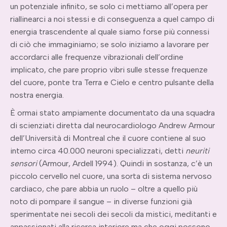
un potenziale infinito, se solo ci mettiamo all’opera per
riallinearci a noi stessi e di conseguenza a quel campo di
energia trascendente al quale siamo forse più connessi
di ciò che immaginiamo; se solo iniziamo a lavorare per
accordarci alle frequenze vibrazionali dell’ordine
implicato, che pare proprio vibri sulle stesse frequenze
del cuore, ponte tra Terra e Cielo e centro pulsante della
nostra energia.
È ormai stato ampiamente documentato da una squadra
di scienziati diretta dal neurocardiologo Andrew Armour
dell’Università di Montreal che il cuore contiene al suo
interno circa 40.000 neuroni specializzati, detti
neuriti
sensori
(Armour, Ardell 1994). Quindi in sostanza, c’è un
piccolo cervello nel cuore, una sorta di sistema nervoso
cardiaco, che pare abbia un ruolo – oltre a quello più
noto di pompare il sangue – in diverse funzioni già
sperimentate nei secoli dei secoli da mistici, meditanti e
appassionati alla ricerca interiore ma che oggi possono