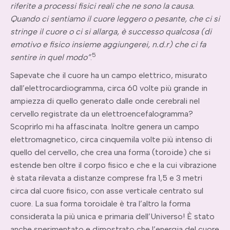
riferite a processi fisici reali che ne sono la causa.
Quando ci sentiamo il cuore leggero o pesante, che ci si
stringe il cuore o ci si allarga, è successo qualcosa (di
emotivo e fisico insieme aggiungerei, n.d.r) che ci fa
5
sentire in quel modo”
.
Sapevate che il cuore ha un campo elettrico, misurato
dall’elettrocardiogramma, circa 60 volte più grande in
ampiezza di quello generato dalle onde cerebrali nel
cervello registrate da un elettroencefalogramma?
Scoprirlo mi ha affascinata. Inoltre genera un campo
elettromagnetico, circa cinquemila volte più intenso di
quello del cervello, che crea una forma (toroide) che si
estende ben oltre il corpo fisico e che e la cui vibrazione
è stata rilevata a distanze comprese fra 1,5 e 3 metri
circa dal cuore fisico, con asse verticale centrato sul
cuore. La sua forma toroidale è tra l’altro la forma
considerata la più unica e primaria dell’Universo! È stato
anche sperimentato e dimostrato che l’energia del cuore